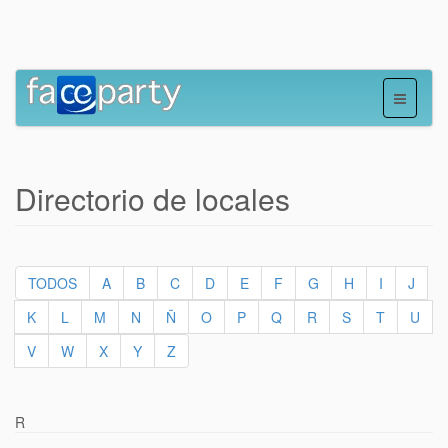
Directorio de locales
TODOS
A
B
C
D
E
F
G
H
I
J
K
L
M
N
Ñ
O
P
Q
R
S
T
U
V
W
X
Y
Z
R