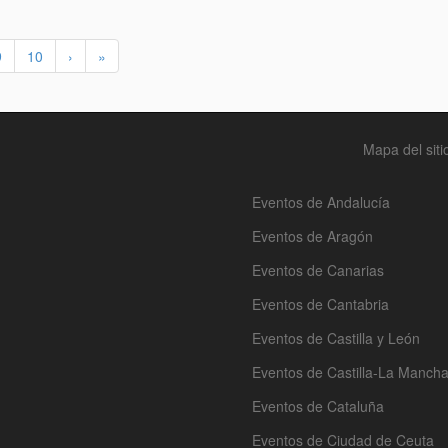
9
10
›
»
Mapa del siti
Eventos de Andalucía
Eventos de Aragón
Eventos de Canarias
Eventos de Cantabria
Eventos de Castilla y León
Eventos de Castilla-La Manch
Eventos de Cataluña
Eventos de Ciudad de Ceuta