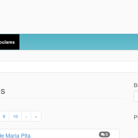
pulares
B
es
P
9
10
›
»
de Maria Pita
0