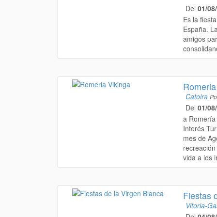
Del
01/08
Es la fiest
España. La
amigos par
consolidand
Romeria
Catoira
Po
Del
01/08
a Romería 
Interés Tur
mes de Agos
recreación
vida a los 
Fiestas 
Vitoria-Ga
Del
04/08