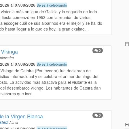
/2026
al
07/08/2026
Se está celebrando
a vinícola más antigua de Galicia y la segunda de toda
 fiesta comenzó en 1953 con la reunión de varios
a escoger cuál de sus albariños era el mejor y se ha ido
o hasta llegar a lo que es hoy, la gran exaltaci...
F
 Vikinga
0
ntevedra
/2026
al
07/08/2026
Se está celebrando
Vikinga de Catoira (Pontevedra) fue declarada de
ístico Internacional y se celebra el primer domingo del
to. La actividad más atractiva para el visitante es la
 del desembarco vikingo. Los habitantes de Catoira dan
invasores que incr...
de la Virgen Blanca
0
steiz
Álava
F
/2026
al
10/08/2026
Se está celebrando