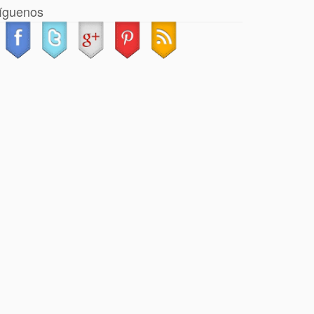
íguenos