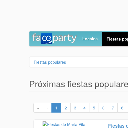
Locales
Fiestas po
Fiestas populares
Próximas fiestas popular
«
‹
1
2
3
4
5
6
7
8
Fiestas 