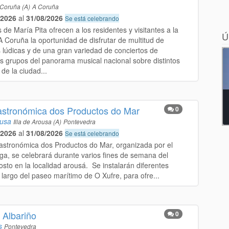
Coruña (A)
A Coruña
/2026
al
31/08/2026
Se está celebrando
 de María Pita ofrecen a los residentes y visitantes a la
Ú
A Coruña la oportunidad de disfrutar de multitud de
s lúdicas y de una gran variedad de conciertos de
s grupos del panorama musical nacional sobre distintos
de la ciudad...
astronómica dos Productos do Mar
0
ousa
Illa de Arousa (A)
Pontevedra
/2026
al
31/08/2026
Se está celebrando
astronómica dos Productos do Mar, organizada por el
iga, se celebrará durante varios fines de semana del
sto en la localidad arousá. Se instalarán diferentes
 largo del paseo marítimo de O Xufre, para ofre...
 Albariño
0
s
Pontevedra