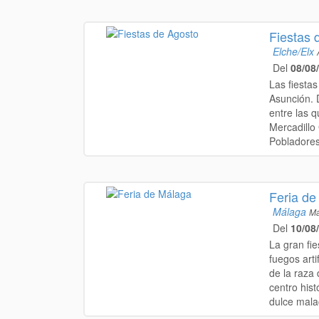
Fiestas 
Elche/Elx
Del
08/08
Las fiestas
Asunción. 
entre las q
Mercadillo
Pobladores 
Feria de
Málaga
Má
Del
10/08
La gran fi
fuegos arti
de la raza 
centro hist
dulce malac