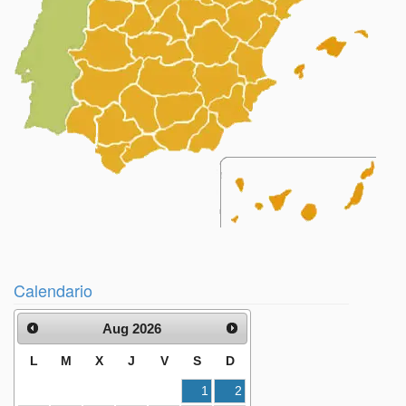
Calendario
Aug 2026
L
M
X
J
V
S
D
1
2