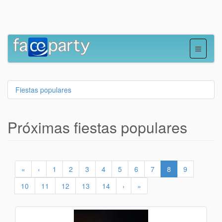
Fiestas populares
Próximas fiestas populares
«
‹
1
2
3
4
5
6
7
8
9
10
11
12
13
14
›
»