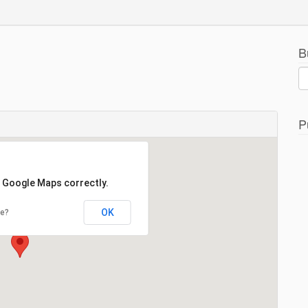
B
P
d Google Maps correctly.
OK
te?