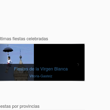
ltimas fiestas celebradas
Fiestas de la Virgen Blanca
Vitoria-Gasteiz
iestas por provincias