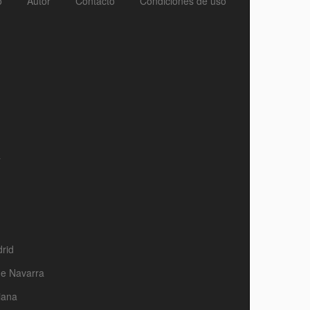
o
Autor
Contacto
Condiciones de uso
a
rid
de Navarra
iana