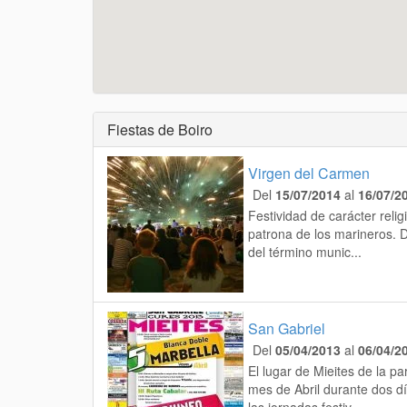
Fiestas de Boiro
Virgen del Carmen
Del
15/07/2014
al
16/07/2
Festividad de carácter reli
patrona de los marineros. D
del término munic...
San Gabriel
Del
05/04/2013
al
06/04/2
El lugar de Mieites de la pa
mes de Abril durante dos dí