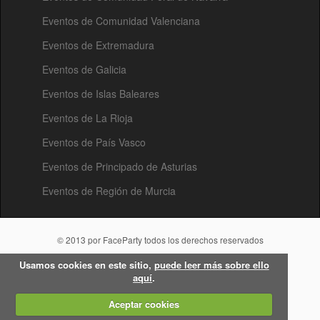
Eventos de Comunidad Valenciana
Eventos de Extremadura
Eventos de Galicia
Eventos de Islas Baleares
Eventos de La Rioja
Eventos de País Vasco
Eventos de Principado de Asturias
Eventos de Región de Murcia
© 2013 por FaceParty todos los derechos reservados
Usamos cookies en este sitio,
puede leer más sobre ello
aquí
.
Aceptar cookies