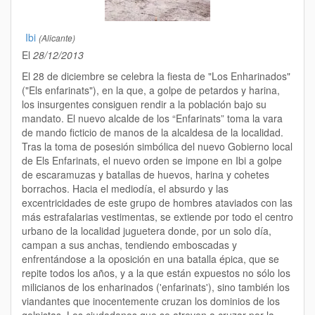
Ibi
(Alicante)
El
28/12/2013
El 28 de dic
iembre se celebra la fiesta de "Los Enharinados"
("Els
enfarinats
"), en la que, a golpe de petardos y harina,
los insurgentes consiguen rendir a la población bajo su
mandato. El nuevo alcalde de los “Enfarinats” toma la vara
de mando ficticio de manos de la alcaldesa de la localidad.
Tras la toma de posesión simbólica del nuevo Gobierno local
de Els Enfarinats, el nuevo orden se impone en Ibi a golpe
de escaramuzas y batallas de huevos, harina y cohetes
borrachos. Hacia el mediodía, el absurdo y las
excentricidades de este grupo de hombres ataviados con las
más estrafalarias vestimentas, se extiende por todo el centro
urbano de la localidad juguetera donde, por un solo día,
campan a sus anchas, tendiendo emboscadas y
enfrentándose a la oposición en una batalla épica, que se
repite todos los años, y a la que están expuestos no sólo los
milicianos de los enharinados ('enfarinats'), sino también los
viandantes que inocentemente cruzan los dominios de los