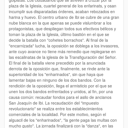
golpistas. Los ciudadanos que se atreven a cruzar por la
plaza de la Iglesia, cuartel general de los enfarinats, y osan
incumplir sus disparatadas órdenes, acaban rebozados en
harina y huevo. El centro urbano de Ibi se cubre de una gran
nube blanca en la que apenas se puede vislumbrar a los
protagonistas, que despliegan todos sus efectivos bélicos y
toman la plaza de la Iglesia, último bastión en el que se
decide la batalla con "cohetes borrachos". Al final de la
"encarnizada" lucha, la oposición se doblega a los invasores,
ante cuyo avance no tiene más remedio que replegarse en
las escalinatas de la iglesia de la Transfiguración del Señor.
El final de la batalla viene precedido por la anunciada
derrota de la oposición que, finalmente, se rinde ante la
superioridad de los "enharinados", sin que haya que
lamentar bajas en ninguno de los dos bandos. Con la
rendición de la oposición, llega el armisticio por el que se
unen los dos bandos enfrentados y unidos, al fin, por una
causa común: recaudar fondos para el asilo de ancianos
San Joaquín de Ibi. La recaudación del "impuesto
revolucionario" se realiza entre los establecimientos
comerciales de la localidad. Por este motivo, según el
alguacil de los "enharinados", "la gente paga las multas con
mucho gusto". La jornada finalizará con la "danza", en las