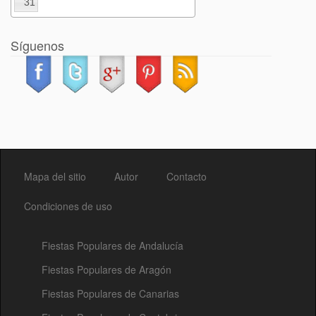
31
Síguenos
Mapa del sitio
Autor
Contacto
Condiciones de uso
Fiestas Populares de Andalucía
Fiestas Populares de Aragón
Fiestas Populares de Canarias