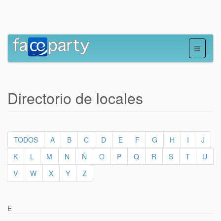
Directorio de locales
TODOS
A
B
C
D
E
F
G
H
I
J
K
L
M
N
Ñ
O
P
Q
R
S
T
U
V
W
X
Y
Z
E