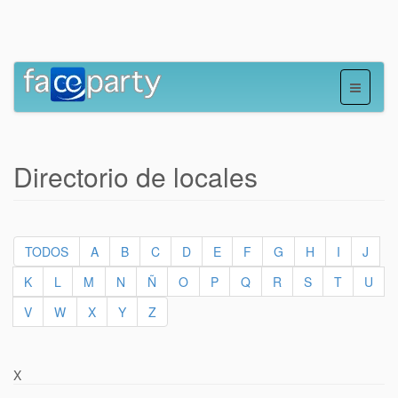
Directorio de locales
TODOS
A
B
C
D
E
F
G
H
I
J
K
L
M
N
Ñ
O
P
Q
R
S
T
U
V
W
X
Y
Z
X