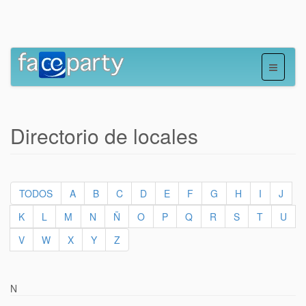
Directorio de locales
TODOS
A
B
C
D
E
F
G
H
I
J
K
L
M
N
Ñ
O
P
Q
R
S
T
U
V
W
X
Y
Z
N