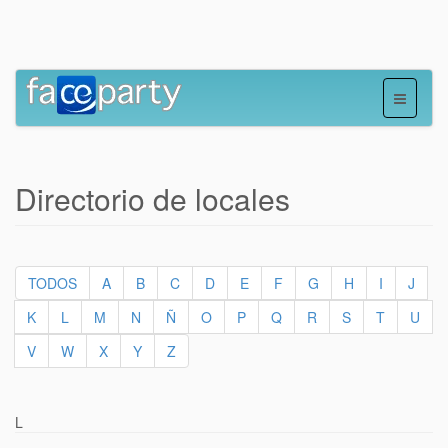
Directorio de locales
TODOS
A
B
C
D
E
F
G
H
I
J
K
L
M
N
Ñ
O
P
Q
R
S
T
U
V
W
X
Y
Z
L