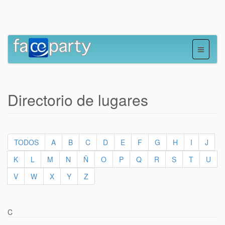
Directorio de lugares
TODOS
A
B
C
D
E
F
G
H
I
J
K
L
M
N
Ñ
O
P
Q
R
S
T
U
V
W
X
Y
Z
C