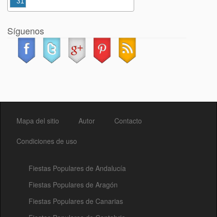
31
Síguenos
Mapa del sitio
Autor
Contacto
Condiciones de uso
Fiestas Populares de Andalucía
Fiestas Populares de Aragón
Fiestas Populares de Canarias