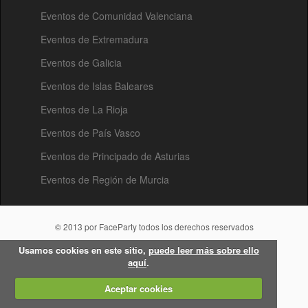
Eventos de Comunidad Valenciana
Eventos de Extremadura
Eventos de Galicia
Eventos de Islas Baleares
Eventos de La Rioja
Eventos de País Vasco
Eventos de Principado de Asturias
Eventos de Región de Murcia
© 2013 por FaceParty todos los derechos reservados
Usamos cookies en este sitio,
puede leer más sobre ello
aquí
.
Aceptar cookies