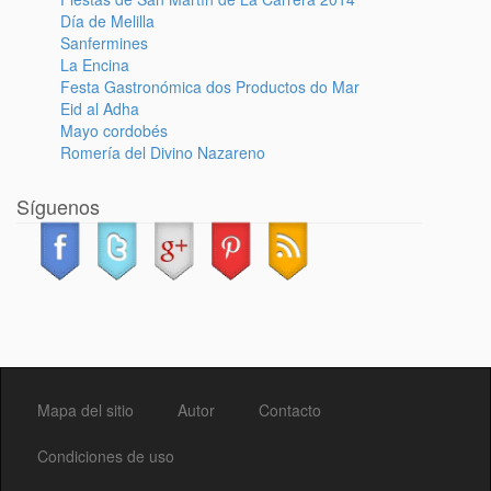
Día de Melilla
Sanfermines
La Encina
Festa Gastronómica dos Productos do Mar
Eid al Adha
Mayo cordobés
Romería del Divino Nazareno
Síguenos
Mapa del sitio
Autor
Contacto
Condiciones de uso