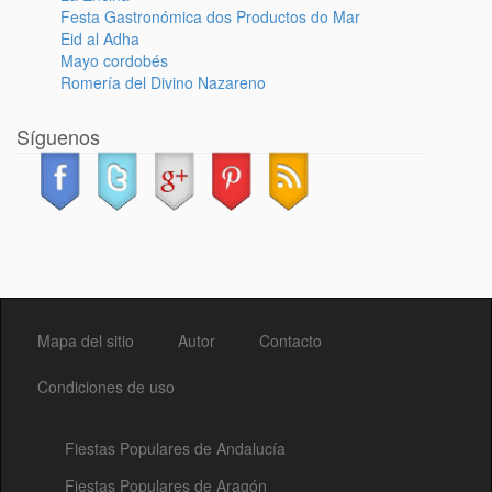
Festa Gastronómica dos Productos do Mar
Eid al Adha
Mayo cordobés
Romería del Divino Nazareno
Síguenos
Mapa del sitio
Autor
Contacto
Condiciones de uso
Fiestas Populares de Andalucía
Fiestas Populares de Aragón