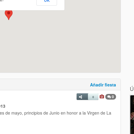
OK
te?
Añadir fiesta
Ú
0
0
013
les de mayo, principios de Junio en honor a la Virgen de La