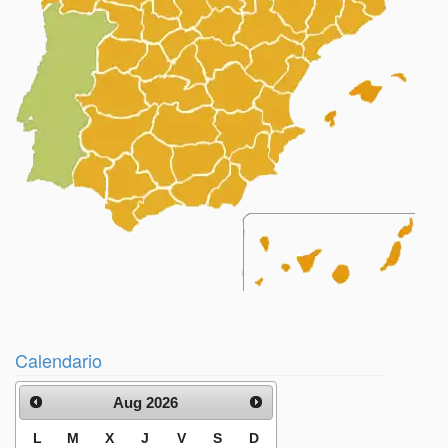
Calendario
Aug 2026
L
M
X
J
V
S
D