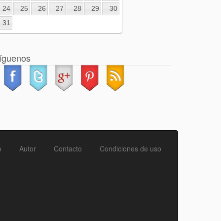
24
25
26
27
28
29
30
31
íguenos
o
Autor
Contacto
Condiciones de uso