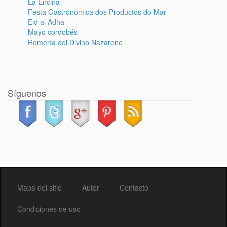
La Encina
Festa Gastronómica dos Productos do Mar
Eid al Adha
Mayo cordobés
Romería del Divino Nazareno
Síguenos
Mapa del sitio
Autor
Contacto
Condiciones de uso