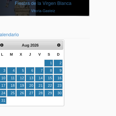
Fiestas de la Virgen Blanca
Vitoria-Gasteiz
alendario
Aug 2026
L
M
X
J
V
S
D
1
2
3
4
5
6
7
8
9
10
11
12
13
14
15
16
17
18
19
20
21
22
23
24
25
26
27
28
29
30
31