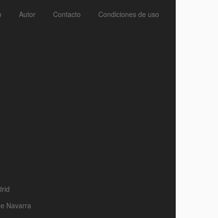
o
Autor
Contacto
Condiciones de uso
a
rid
de Navarra