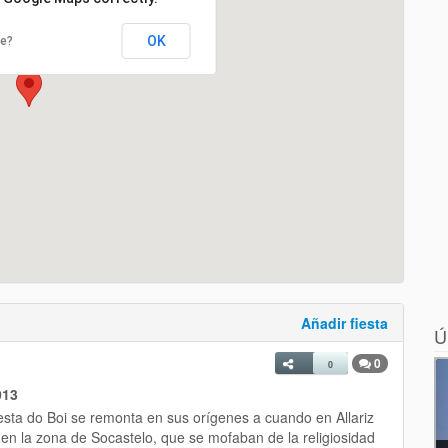
OK
te?
Añadir fiesta
Ú
0
0
013
esta do Boi se remonta en sus orígenes a cuando en Allariz
, en la zona de Socastelo, que se mofaban de la religiosidad