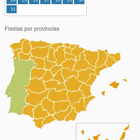
24
25
26
27
28
29
30
31
Fiestas por provincias