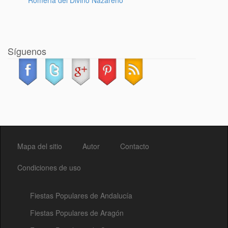
Romería del Divino Nazareno
Síguenos
Mapa del sitio
Autor
Contacto
Condiciones de uso
Fiestas Populares de Andalucía
Fiestas Populares de Aragón