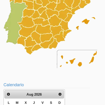
Calendario
Aug 2026
L
M
X
J
V
S
D